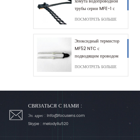
хомута водопроводной
трубы серии MFE-1 с
удлинительной цепью
ПОСМОТРЕТЬ БОЛЬШЕ
Эпоксидный термистор
MF52 NTC с
подводящим проводом
рамы
ПОСМОТРЕТЬ БОЛЬШЕ
СВЯЗАТЬСЯ С НАМИ :
Эл. адрес :
info@focusens.com
Skype :
melodyliu520