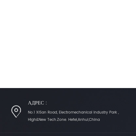
АДРЕС :
No.1 XiSan Road, Electromechanical Industry Park ,
High&New Tech.Zone. Hefei,Anhui,China