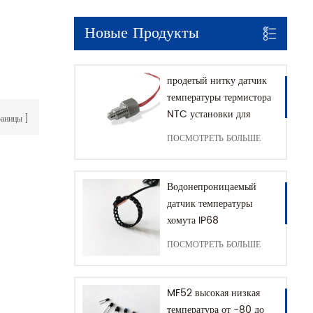
Новые Продукты
продетый нитку датчик
температуры термистора
NTC установки для
раницы
кофемашины с домом
ПОСМОТРЕТЬ БОЛЬШЕ
SUS316
Водонепроницаемый
датчик температуры
хомута IP68
ПОСМОТРЕТЬ БОЛЬШЕ
MF52 высокая низкая
температура от -80 до