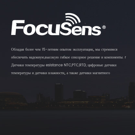
Обладая более чем 15-летним опытом эксплуатации,, мы стремимся
обеспечить надежную,высокую гибкое сенсорное решение и компоненты. r
Датчики температуры esistance NTC,PTC,RTD, цифровые датчики
температуры и датчики влажности,, а также датчики магнитного
переключателя являются нашей основной продукцией.