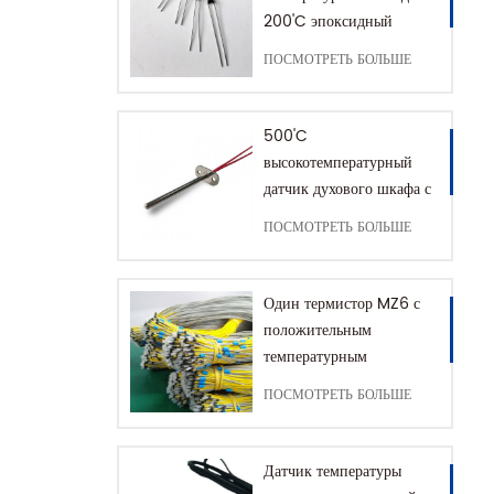
200'C эпоксидный
термистор NTC
ПОСМОТРЕТЬ БОЛЬШЕ
500'C
высокотемпературный
датчик духового шкафа с
разъемом заземления
ПОСМОТРЕТЬ БОЛЬШЕ
Один термистор MZ6 с
положительным
температурным
коэффициентом для
ПОСМОТРЕТЬ БОЛЬШЕ
защиты двигателя в
диапазоне +60–180'C
Датчик температуры