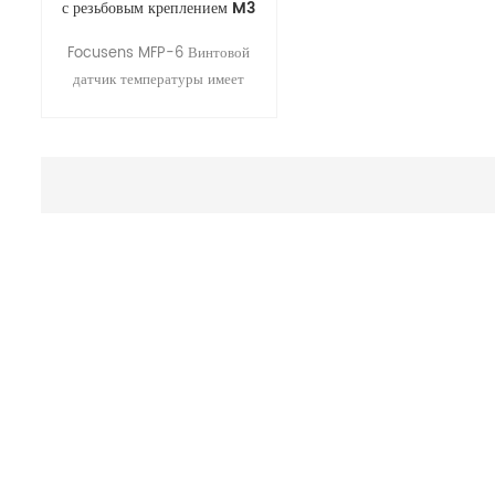
с резьбовым креплением M3
для таких приложений, как
Focusens MFP-6 Винтовой
моторный 3D-принтер
датчик температуры имеет
шестигранник из латуни/
алюминия. корпус и шпилька с
резьбой М3. Он легко
ввинчивается в отверстие M3 и
обеспечивает прямой и прочный
контакт чувствительного
наконечника термистора с
рабочим устройством.
Благодаря нашему
профессиональному мастерству
и материалам датчик может
быть разработан для различных
применений при высоких
температурах до 300 °C , 600
°C .