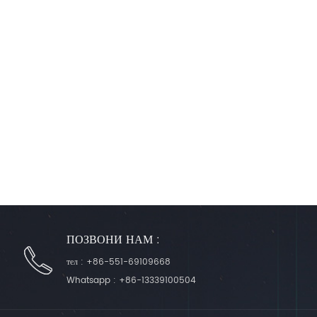
ПОЗВОНИ НАМ :
тел :
+86-551-69109668
Whatsapp :
+86-13339100504