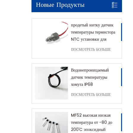
Новые Продукты
продетый нитку датчик
температуры термистора
NTC установки для
кофемашины с домом
ПОСМОТРЕТЬ БОЛЬШЕ
SUS316
Водонепроницаемый
датчик температуры
хомута IP68
ПОСМОТРЕТЬ БОЛЬШЕ
MF52 высокая низкая
температура от -80 до
200'C эпоксидный