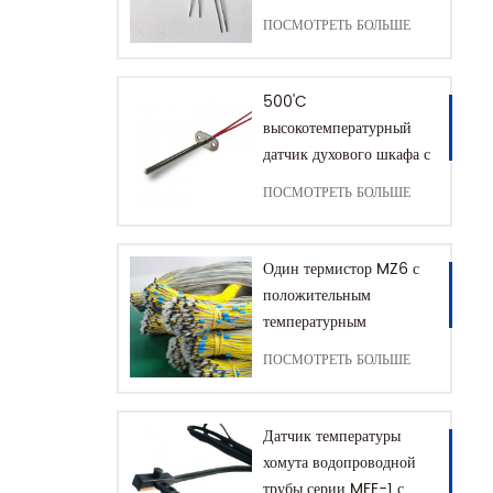
термистор NTC
ПОСМОТРЕТЬ БОЛЬШЕ
500'C
высокотемпературный
датчик духового шкафа с
разъемом заземления
ПОСМОТРЕТЬ БОЛЬШЕ
Один термистор MZ6 с
положительным
температурным
коэффициентом для
ПОСМОТРЕТЬ БОЛЬШЕ
защиты двигателя в
диапазоне +60–180'C
Датчик температуры
хомута водопроводной
трубы серии MFE-1 с