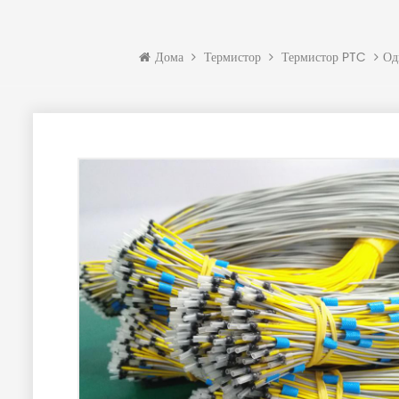
Од
Дома
Термистор
Термистор PTC