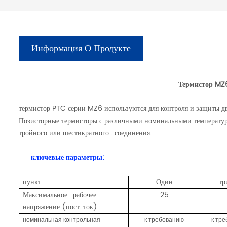
Информация О Продукте
Термистор MZ6
термистор PTC серии MZ6
используются для контроля и защиты дв
Позисторные термисторы с различными номинальными температура
тройного или шестикратного . соединения.
ключевые параметры:
пункт
Один
тр
Максимальное . рабочее
25
напряжение (пост. ток)
номинальная контрольная
к требованию
к тр