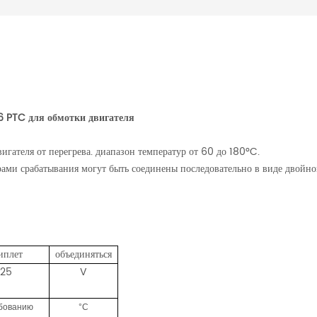
 PTC для обмотки двигателя
игателя от перегрева.
диапазон температур от 60 до 180°C.
ми срабатывания могут быть соединены последовательно в виде двойно
иплет
объединяться
25
V
ебованию
°C