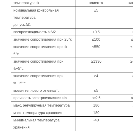
температура tk
клиента
кл
номинальная контрольная
±5
температура
допуск Δt1
воспроизводимость tkΔt2
±0.5
значение сопротивления при 25°c
≤100
значение сопротивления при tk-
≤550
≤
5°c
значение сопротивления при
≥1330
≥
tk+5°c
значение сопротивления при
≥4
tk+15°c
время теплового отклика
T
≤5
a
прочность электроизоляции uis
ac2.5
a
макс. регулируемая температура
180
макс. температура хранения
180
минимальная температура
-40
хранения