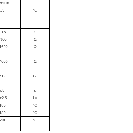
иента
±5
°C
±0.5
°C
≤300
Ω
1600
Ω
4000
Ω
≥12
k
Ω
≤5
s
c2.5
kV
180
°C
180
°C
-40
°C