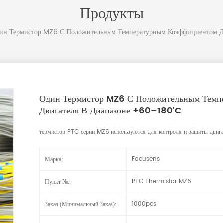
Продукты
ин Термистор MZ6 С Положительным Температурным Коэффициентом Д
Один Термистор MZ6 С Положительным Темп
Двигателя В Диапазоне +60–180'C
термистор PTC серии MZ6
используются для контроля и защиты двигат
Focusens
Марка:
PTC Thermistor MZ6
Пункт №.:
1000pcs
Заказ (минимальный Заказ):