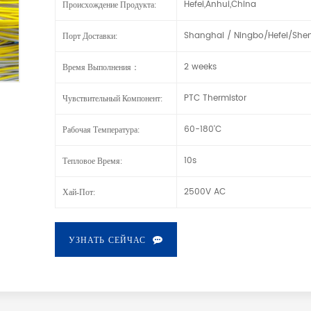
Hefei,Anhui,China
Происхождение Продукта:
Shanghai / Ningbo/Hefei/She
Порт Доставки:
2 weeks
Время Выполнения：
PTC Thermistor
Чувствительный Компонент:
60-180'C
Рабочая Температура:
10s
Тепловое Время:
2500V AC
Хай-Пот:
УЗНАТЬ СЕЙЧАС